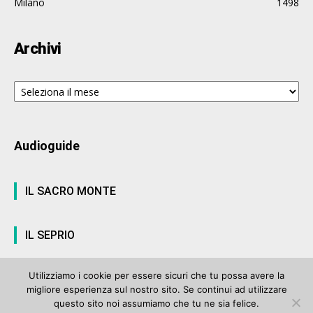
Milano
1498
Archivi
Archivi
Audioguide
IL SACRO MONTE
IL SEPRIO
Utilizziamo i cookie per essere sicuri che tu possa avere la
migliore esperienza sul nostro sito. Se continui ad utilizzare
© ArteVarese.com by
Wtv S.r.l.
- © 2007 - P.I. 03063680122 Iscrizione n°
questo sito noi assumiamo che tu ne sia felice.