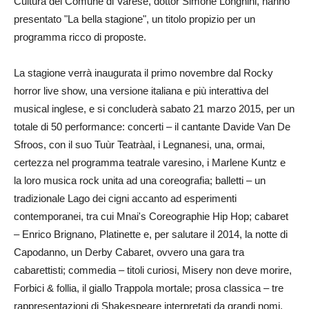
Cultura del Comune di Varese, dottor Simone Longhini, hanno
presentato "La bella stagione", un titolo propizio per un
programma ricco di proposte.
La stagione verrà inaugurata il primo novembre dal Rocky
horror live show, una versione italiana e più interattiva del
musical inglese, e si concluderà sabato 21 marzo 2015, per un
totale di 50 performance: concerti – il cantante Davide Van De
Sfroos, con il suo Tuùr Teatràal, i Legnanesi, una, ormai,
certezza nel programma teatrale varesino, i Marlene Kuntz e
la loro musica rock unita ad una coreografia; balletti – un
tradizionale Lago dei cigni accanto ad esperimenti
contemporanei, tra cui Mnai's Coreographie Hip Hop; cabaret
– Enrico Brignano, Platinette e, per salutare il 2014, la notte di
Capodanno, un Derby Cabaret, ovvero una gara tra
cabarettisti; commedia – titoli curiosi, Misery non deve morire,
Forbici & follia, il giallo Trappola mortale; prosa classica – tre
rappresentazioni di Shakespeare interpretati da grandi nomi,