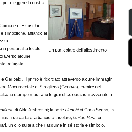
 per rileggere la nostra
el Comune di Bisuschio,
 e simboliche, affianco al
ezza.
 una personalità locale,
Un particolare dell'allestimento
attraverso alcune
te trafugata.
i e Garibaldi. Il primo è ricordato attraverso alcune immagini
itero Monumentale di Straglieno (Genova), mentre nel
 alcune stampe mostrano le grandi celebrazioni avvenute a
ndiera
, di Aldo Ambrosini; la serie
I luoghi
di Carlo Segna, in
hiostri su carta è la bandiera tricolore;
Unitas Vera
, di
ari, un olio su tela che riassume in sé storia e simbolo.