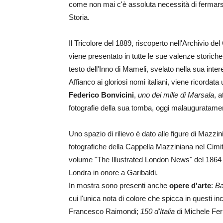
come non mai c'è assoluta necessità di fermarsi
Storia.
Il Tricolore del 1889, riscoperto nell'Archivio d
viene presentato in tutte le sue valenze storiche
testo dell'Inno di Mameli, svelato nella sua inter
Affianco ai gloriosi nomi italiani, viene ricordata
Federico Bonvicini
,
uno dei mille di Marsala
, 
fotografie della sua tomba, oggi malauguratamen
Uno spazio di rilievo è dato alle figure di Mazzin
fotografiche della Cappella Mazziniana nel Cim
volume "The Illustrated London News" del 1864
Londra in onore a Garibaldi.
In mostra sono presenti anche
opere d'arte
:
Ba
cui l'unica nota di colore che spicca in questi inc
Francesco Raimondi;
150 d'Italia
di Michele Ferr