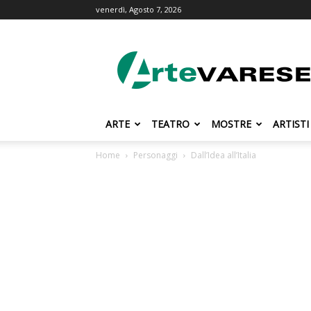
venerdì, Agosto 7, 2026
ArteVarese.com
ARTE
TEATRO
MOSTRE
ARTISTI
Home
Personaggi
Dall’Idea all’Italia