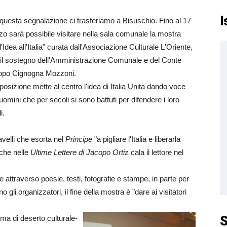
I
questa segnalazione ci trasferiamo a Bisuschio. Fino al 17
o sarà possibile visitare nella sala comunale la mostra
l'Idea all'Italia" curata dall'Associazione Culturale L'Oriente,
il sostegno dell'Amministrazione Comunale e del Conte
opo Cignogna Mozzoni.
posizione mette al centro l'idea di Italia Unita dando voce
 uomini che per secoli si sono battuti per difendere i loro
i.
velli che esorta nel
Principe
"a pigliare l'Italia e liberarla
 che nelle
Ultime Lettere di Jacopo Ortiz
cala il lettore nel
e attraverso poesie, testi, fotografie e stampe, in parte per
gli organizzatori, il fine della mostra è "dare ai visitatori
S
lima di deserto culturale-