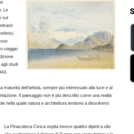
te
S
o. Le
o sul
ntrasti
sferici.
 suo
mo viaggio
edizione
agli studi
843.
na maturità dell’artista, sempre più interessato alla luce e al
ntazione. Il paesaggio non è più descritto come una realtà
le nella quale natura e architettura tendono a dissolversi
La Pinacoteca Civica ospita invece quattro dipinti a olio