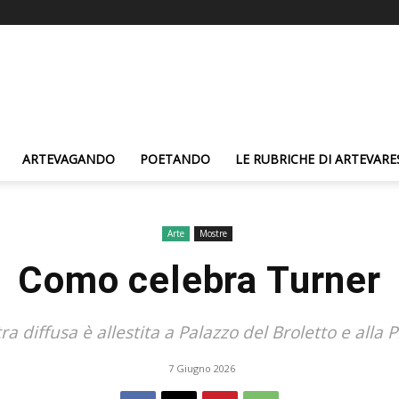
ARTEVAGANDO
POETANDO
LE RUBRICHE DI ARTEVARE
Arte
Mostre
Como celebra Turner
 diffusa è allestita a Palazzo del Broletto e alla 
7 Giugno 2026