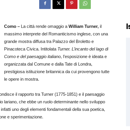
I
Como –
La città rende omaggio a
William Turner,
il
massimo interprete del Romanticismo inglese, con una
grande mostra diffusa tra Palazzo del Broletto e
Pinacoteca Civica. Intitolata
Turner. L’incanto del lago di
Como e del paesaggio italiano
, l’esposizione è ideata e
organizzata dal Comune e dalla Tate di Londra,
prestigiosa istituzione britannica da cui provengono tutte
le opere in mostra.
ndisce il rapporto tra Turner (1775-1851) e il paesaggio
orio lariano, che ebbe un ruolo determinante nello sviluppo
ò infatti uno degli elementi fondamentali della sua poetica,
zione e sperimentazione.