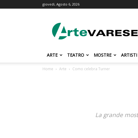
giovedì, Agosto 6, 2026
ArteVarese.com
ARTE
TEATRO
MOSTRE
ARTISTI
Home
Arte
Como celebra Turner
La grande mostra