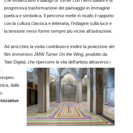
che evidenziano il dialogo di Turner con i temi italiani e la
progressiva trasformazione del paesaggio in immagine
poetica e simbolica. Il percorso mette in risalto il rapporto
con la cultura classica e letteraria, l’indagine sulla luce e
la tensione verso forme sempre più vicine all’astrazione.
Ad arricchire la visita contribuisce inoltre la proiezione del
film immersivo
JMW Turner On the Wing
, prodotto da
Tate Digital, che
ripercorre la vita dell’artista attraverso i
ù
europeo.
ica, dalle
o.
iniziative