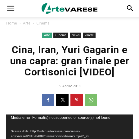
Home
Arte
Cinema
Arte
Cinema
News
Varese
Cina, Iran, Yuri Gagarin e
una capra: gran finale per
Cortisonici [VIDEO]
9 Aprile 2018
Video
Media error: Format(s) not supported or source(s) not found
Player
Scarica il file: http://video.artevarese.com/servizi-
artevarese/2018/04/09/premiazionicortisonici.mp4?_=2