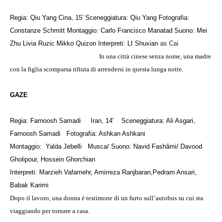
Regia: Qiu Yang
Cina, 15′
Sceneggiatura: Qiu Yang
Fotografia:
Constanze Schmitt
Montaggio: Carlo Francisco Manatad
Suono: Mei
Zhu Livia Ruzic Mikko Quizon
Interpreti: LI Shuxian
as Cai
In una città cinese senza nome, una madre
con la figlia scomparsa rifiuta di arrendersi in questa lunga notte.
GAZE
Regia: Farnoosh Samadi
Iran, 14′
Sceneggiatura: Ali Asgari,
Farnoosh Samadi
Fotografia: Ashkan Ashkani
Montaggio: Yalda Jebelli
Musca/ Suono:
Navid Fashâmi
/ Davood
Gholipour, Hossein Ghorchian
Interpreti: Marzieh Vafamehr, Amirreza Ranjbaran,Pedram Ansari,
Babak Karimi
Dopo il lavoro, una donna è testimone di un furto sull’autobus su cui sta
viaggiando per tornare a casa.