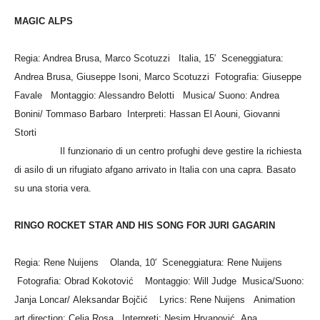
MAGIC ALPS
Regia: Andrea Brusa, Marco Scotuzzi
Italia, 15′
Sceneggiatura:
Andrea Brusa, Giuseppe Isoni, Marco Scotuzzi
Fotografia: Giuseppe
Favale
Montaggio: Alessandro Belotti
Musica/ Suono: Andrea
Bonini/ Tommaso Barbaro
Interpreti: Hassan El Aouni, Giovanni
Storti
I
l funzionario di un centro profughi deve gestire la richiesta
di asilo di un rifugiato afgano arrivato in Italia con una capra. Basato
su una storia vera.
RINGO ROCKET STAR AND HIS SONG FOR JURI GAGARIN
Regia: Rene Nuijens
Olanda, 10′
Sceneggiatura: Rene Nuijens
Fotografia: Obrad Kokotović
Montaggio: Will Judge
Musica/Suono:
Janja Loncar/ Aleksandar Bojčić
Lyrics: Rene Nuijens
Animation
art direction: Celia Rosa
Interpreti: Nesim H
rvanović, Ana