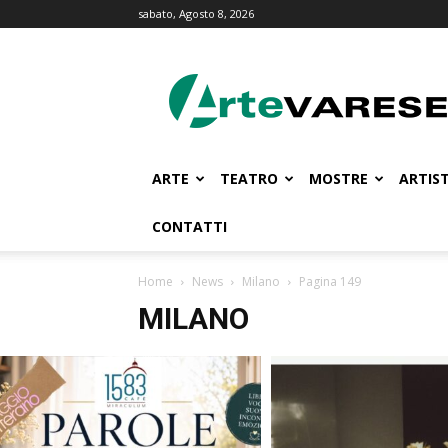
sabato, Agosto 8, 2026
ArteVarese.com
ARTE
TEATRO
MOSTRE
ARTIST
CONTATTI
Home
News
Milano
Pagina 149
MILANO