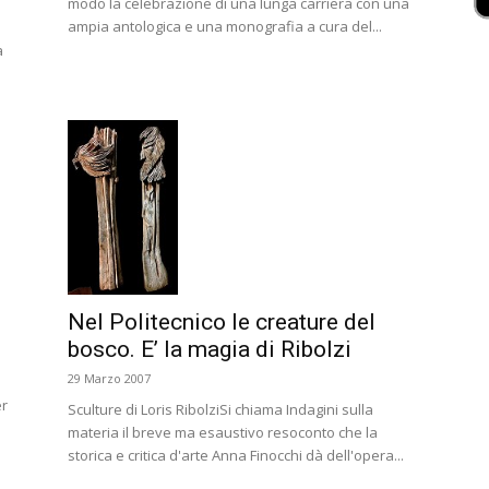
modo la celebrazione di una lunga carriera con una
ampia antologica e una monografia a cura del...
a
Nel Politecnico le creature del
bosco. E’ la magia di Ribolzi
29 Marzo 2007
er
Sculture di Loris RibolziSi chiama Indagini sulla
materia il breve ma esaustivo resoconto che la
storica e critica d'arte Anna Finocchi dà dell'opera...