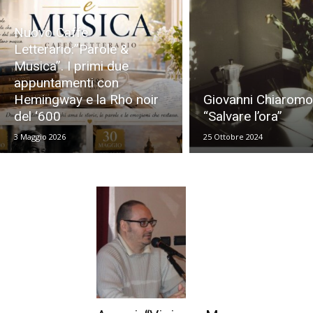
Nuovo Caffè
Letterario:”Parole &
Musica”. I primi due
appuntamenti con
Hemingway e la Rho noir
Giovanni Chiaromo
del ‘600
“Salvare l’ora”
3 Maggio 2026
25 Ottobre 2024