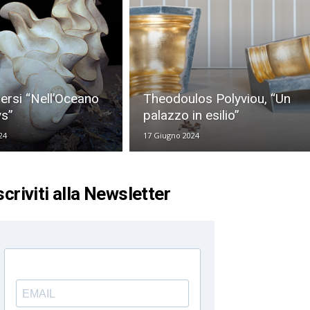
rsi “Nell’Oceano
Theodoulos Polyviou, “Un
ys”
palazzo in esilio”
24
17 Giugno 2024
scriviti alla Newsletter