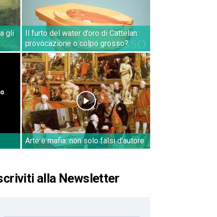
a gli
Il furto del water d’oro di Cattelan:
provocazione o colpo grosso?
Arte e mafia: non solo falsi d’autore
scriviti alla Newsletter