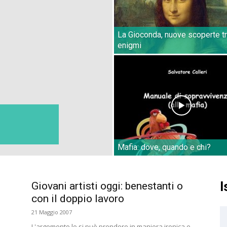
La Gioconda, nuove scoperte tr
enigmi
Mafia: dove, quando e chi?
I
Giovani artisti oggi: benestanti o
con il doppio lavoro
21 Maggio 2007
L'argomento lo si può prendere in maniera ironica e