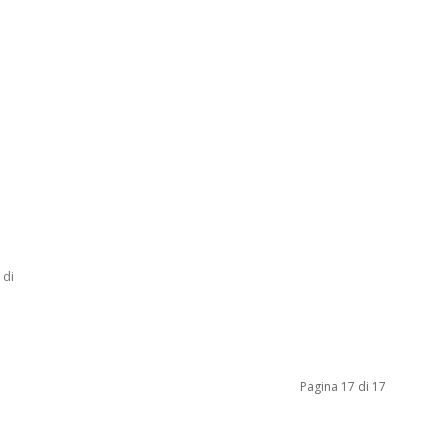
 di
Pagina 17 di 17