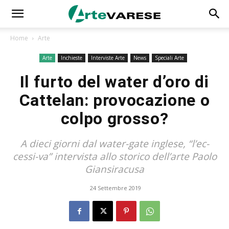
Home
Arte
Arte
Inchieste
Interviste Arte
News
Speciali Arte
Il furto del water d’oro di
Cattelan: provocazione o
colpo grosso?
A dieci giorni dal water-gate inglese, “l’ec-
cessi-va” intervista allo storico dell’arte Paolo
Giansiracusa
24 Settembre 2019