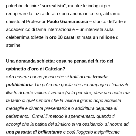
potrebbe definire “
surrealista
”, mentre le indagini per
recuperare la tazza dorata sono ancora in corso, abbiamo
chiesto al Professor
Paolo Giansiracusa
– storico dell’arte e
accademico di fama internazionale – un’intervista sulla
celeberrima toilette in
oro 18 carati
stimata
un milione
di
sterline.
Una domanda schietta: cosa ne pensa del furto del
gabinetto d’oro di Cattelan?
«
Ad essere buono penso che si tratti di una
trovata
pubblicitaria
. Un po’ come quella che accompagna i fidanzati
illustri di certe veline. L’amore (si fa per dire) dura una notte ma
fa tanto di quel rumore che la velina il giorno dopo acquista
medaglie e diventa presentatrice o addirittura deputata al
parlamento. Ormai il metodo è sperimentato: quando ti
accorgi che la patina del similoro si va ossidando, si ricorre ad
una passata di brillantante
e così l’oggetto insignificante