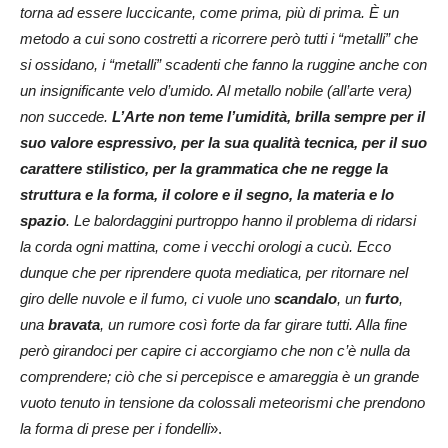
torna ad essere luccicante, come prima, più di prima. È un
metodo a cui sono costretti a ricorrere però tutti i “metalli” che
si ossidano, i “metalli” scadenti che fanno la ruggine anche con
un insignificante velo d’umido. Al metallo nobile (all’arte vera)
non succede.
L’Arte non teme l’umidità, brilla sempre per il
suo valore espressivo, per la sua qualità tecnica, per il suo
carattere stilistico, per la grammatica che ne regge la
struttura e la forma, il colore e il segno, la materia e lo
spazio
. Le balordaggini purtroppo hanno il problema di ridarsi
la corda ogni mattina, come i vecchi orologi a cucù. Ecco
dunque che per riprendere quota mediatica, per ritornare nel
giro delle nuvole e il fumo, ci vuole uno
scandalo
, un
furto
,
una
bravata
, un rumore così forte da far girare tutti. Alla fine
però girandoci per capire ci accorgiamo che non c’è nulla da
comprendere; ciò che si percepisce e amareggia è un grande
vuoto tenuto in tensione da colossali meteorismi che prendono
la forma di prese per i fondelli
».