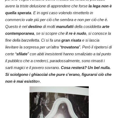
avere la triste delusione di apprendere che forse
la lega non è
quella sperata
. E in ogni caso volendo rimetterlo in
commercio vale più per ciò che sembra e non per ciò che è.
Questo è nel
destino
di molti
manufatti
della cosiddetta
arte
contemporanea
, se si scopre che
il re è nudo
, si conosce la
fine della barzelletta. Ci si fa una
gran risata
e si lascia
lievitare la sorpresa per un’altra “
trovatona
”. Però il ripetersi di
certe “
sfilate
” con abiti inesistenti hanno smaliziato a tal punto
il pubblico che a crederci, paradossalmente, sono rimasti i
sarti magici e il povero sovrano.
Cosa resterà? Un bel nulla.
Si sciolgono i ghiacciai che pure c’erano, figurarsi ciò che
non è mai esistito
».