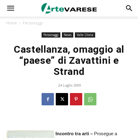
Home
Personaggi
Personaggi
News
Valle Olona
Castellanza, omaggio al
“paese” di Zavattini e
Strand
24 Luglio 2009
Incontro tra arti –
Prosegue a