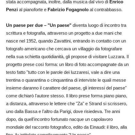
stata accompagnata, inoltre, dalla musica dal vivo di
Enrico
Penzi
al pianoforte e
Fabrizio Fogagnolo
al contrabbasso.
Un paese per due –
"Un paese"
diventa luogo di incontro tra
scrittura e fotografia, attraverso un progetto a due mani che
nasce nel 1952, quando Zavattini, entrando in contatto con un
fotografo americano che cercava un villaggio da fotografare
nella sua schietta quotidianità, gli propose di visitare Luzzara. Il
progetto prese così forma: un libro di foto accompagnate da un
testo fatto "tutto con le parole dei luzzaresi, vale a dire una
trentina o quarantina o cinquantina di interviste le quali messe
insieme daranno il carattere del paese, gli interessi del paese"
come dichiarò l'autore stesso. Il libro prese forma piano piano,
a distanza, attraverso le lettere che "Za" e Strand si scrissero,
uno dalla Bassa e l'altro da Parigi, dove risiedeva. Tre anni
dopo, da quell'incontro fortunato nacque un capolavoro
mondiale del racconto fotografico, edito da Einaudi: il libro, alla
fine, fu intitolato semplicemente "Un paese".