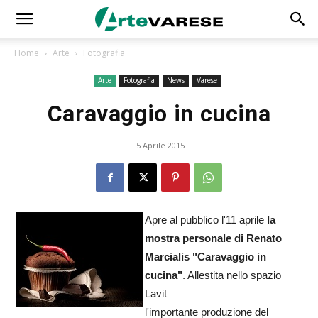
Home
Arte
Fotografia
Arte
Fotografia
News
Varese
Caravaggio in cucina
5 Aprile 2015
Apre al pubblico l'11 aprile
la
mostra personale di Renato
Marcialis "Caravaggio in
cucina"
. Allestita nello spazio
Lavit
l'importante produzione del