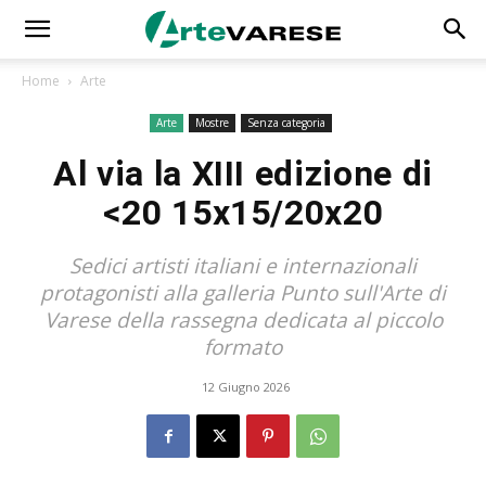
Home
Arte
Arte
Mostre
Senza categoria
Al via la XIII edizione di
<20 15x15/20x20
Sedici artisti italiani e internazionali
protagonisti alla galleria Punto sull'Arte di
Varese della rassegna dedicata al piccolo
formato
12 Giugno 2026