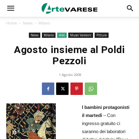
Home
News
Milano
News
Milano
Arte
Musei Varesini
Pittura
Agosto insieme al Poldi
Pezzoli
1 Agosto 2008
I bambini protagonisti
il martedì
– Con
ingresso gratuito ci
saranno dei laboratori