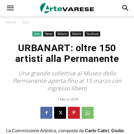
Home
Arte
Arte
News
Milano
Mostre
Scultura
URBANART: oltre 150
artisti alla Permanente
Una grande collettiva al Museo della
Permanente aperta fino al 15 marzo con
ingresso libero
7 Marzo 2018
La Commissione Artistica, composta da
Carlo Catiri
,
Giulio