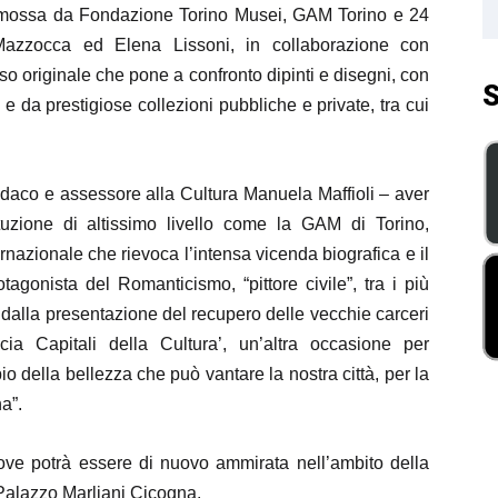
omossa da
Fondazione Torino Musei
,
GAM
Torino e
24
Mazzocca
ed
Elena Lissoni
, in collaborazione con
so originale che pone a confronto
dipinti
e
disegni
, con
S
e da prestigiose collezioni pubbliche e private, tra cui
indaco e assessore alla Cultura Manuela Maffioli – aver
ituzione di altissimo livello come la GAM di Torino,
ernazionale che rievoca
l
’intensa vicenda biografica e il
otagonista del
Romanticismo, “pittore civile
”, tra i più
orni dalla presentazione del recupero delle vecchie carceri
ia Capitali della Cultura’, un’altra occasione per
 della bellezza che può vantare la nostra città, per la
a”.
ove potrà essere di nuovo ammirata nell’ambito della
Palazzo Marliani Cicogna.