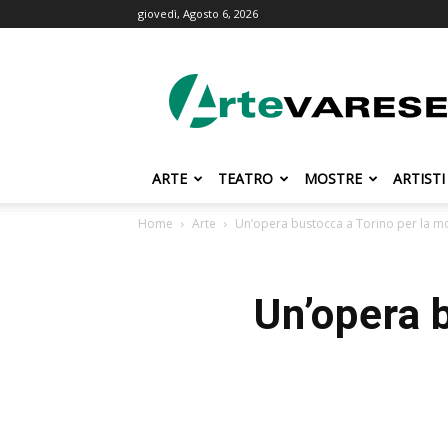
giovedì, Agosto 6, 2026
ArteVarese.com
ARTE
TEATRO
MOSTRE
ARTISTI
Home
Arte
Un’opera bustocca a Torino per la m
Un’opera 