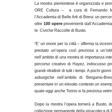
La mostra piemontese è organizzata e pr
ORE Cultura
– a cura di
Fernando 
l
’Accademia di Belle Arti di Brera
:
u
n percor
oltre
100 opere
provenienti dall’Accademia 
le Civiche Raccolte di Busto.
“
E’ un onore per la città – afferma la vices
prestato un’opera così preziosa a un’ist
nell’ambito di una mostra di importanza int
percorso creativo
di Hayez, indiscusso pr
grandi ritrattisti di tutti i tempi. A pochi gi
asburgiche nell’ambito di ‘Bergamo-Bresc
presentare in un elevato contesto un esempio
quale oggi anche Torino si fa preziosa vetrin
Dopo la mostra l’opera tornerà a Busto, d
collezione permanente della pinacoteca di 