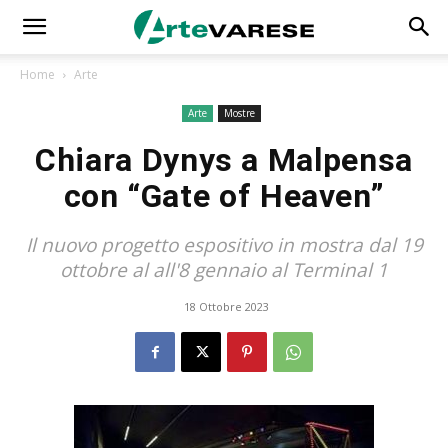
Home
Arte
Arte
Mostre
Chiara Dynys a Malpensa
con “Gate of Heaven”
Il nuovo progetto espositivo in mostra dal 19
ottobre al all'8 gennaio al Terminal 1
18 Ottobre 2023