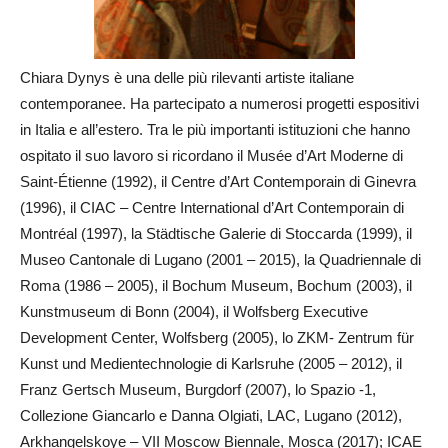
Chiara Dynys è una delle più rilevanti artiste italiane
contemporanee. Ha partecipato a numerosi progetti espositivi
in Italia e all’estero. Tra le più importanti istituzioni che hanno
ospitato il suo lavoro si ricordano il Musée d’Art Moderne di
Saint-Étienne (1992), il Centre d’Art Contemporain di Ginevra
(1996), il CIAC – Centre International d’Art Contemporain di
Montréal (1997), la Städtische Galerie di Stoccarda (1999), il
Museo Cantonale di Lugano (2001 – 2015), la Quadriennale di
Roma (1986 – 2005), il Bochum Museum, Bochum (2003), il
Kunstmuseum di Bonn (2004), il Wolfsberg Executive
Development Center, Wolfsberg (2005), lo ZKM- Zentrum für
Kunst und Medientechnologie di Karlsruhe (2005 – 2012), il
Franz Gertsch Museum, Burgdorf (2007), lo Spazio -1,
Collezione Giancarlo e Danna Olgiati, LAC, Lugano (2012),
Arkhangelskoye – VII Moscow Biennale, Mosca (2017); ICAE