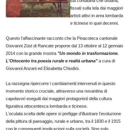
sia contadina che urbana,
fissati sulla tela dai maggiori
artisti attivi in area lombarda
e ticinese in quei decenni.
Questo l'affascinante racconto che la Pinacoteca cantonale
Giovanni Züst di Rancate propone dal 13 ottobre al 12 gennaio
2014 con la grande mostra
"Un mondo in trasformazione.
L'Ottocento tra poesia rurale e realtà urbana"
a cura di
Giovanni Anzani ed Elisabetta Chiodini.
La rassegna ripercorre i cambiamenti intervenuti in questo
momento storico cruciale, attraverso una novantina di
capolavori eseguiti dai maggiori protagonisti della cultura
figurativa ottocentesca lombarda e ticinese.
L'oculata scelta delle opere si prefigge d'illustrare l'evoluzione
della pittura di paesaggio, rurale e urbano, tra il 1830 e il 1915
con le conseguenti implicazioni sulla società. Non solo