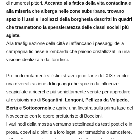
di numerosi pittori.
Accanto alla fatica della vita contadina e
alla miseria che alberga nelle zone suburbane, trovano
spazio i lussi e i sollazzi della borghesia descritti in quadri
che trasmettono la spensieratezza delle classi sociali più
agiate.
Alla trasfigurazione della città si affiancano i paesaggi della
campagna ticinese e lombarda che paiono cristallizzati in una
visione idealizzata dai toni lirici.
Profondi mutamenti stilistici stravolgono l'arte del XIX secolo:
una diversificazione di linguaggi che spazia da influenze
scapigliate a ricerche più schiettamente veriste per approdare
al divisionismo di
Segantini, Longoni, Pellizza da Volpedo,
Berta e Sottocornola
e aprire una finestra sulla prima fase del
Novecento con le opere prefuturiste di Boccioni.
I vari nodi della mostra verranno sottolineati da testi poetici e in
prosa, coevi ai dipinti e a loro legati per tematiche o atmosfere,