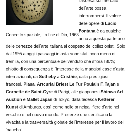
l'ascesa sul mercato
dell'arte possa
interrompersi. Il valore
delle opere di
Lucio
Fontana
è da qualche
Concetto spaziale, La fine di Dio, 1963
anno a questa parte uno
delle certezze dell'arte italiana al cospetto dei collezionisti. Solo
dal 1995 a oggi i passaggi in asta sono stati poco meno di
tremila, con una percentuale del venduto che sfiora l'80%;
ghiotto di conseguenza è l'interesse della maggiori case d'asta
internazionali, da
Sotheby
a
Cristhie
, dalla prestigiosi
francesi,
Piasa
,
Artcurial Briest Le Fur Poulain F. Tajan
e
Cornette de Saint-Cyre
di Parigi, alle giapponesi
Shinwa Art
Auction
e
Mallet Japan
di Tokyo, dalla tedesca
Ketterer
Kunst
di Amburgo, così come nelle principali fiere d'arte nel
vecchio e nel nuovo mondo. Presenze che certificano la
vivacità e la trasversalità globale dell'interesse per il lavoro del
'gaucho'.