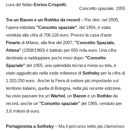
cura del fidato
Enrico Crispolti
.
Concetto spaziale, 1955
Tra un Bacon e un Rothko da record
– Per dire: nel 2005,
l'opera intitolata
"Concetto spaziale"
, del 1954, è stata
venduta alla cifra di 706.118 euro. Presso la casa d'aste
Finarte
di Milano, alla fine del 2007,
"Concetto Spaziale,
Attesa"
(1958/1960) è battuto per 650 mila euro. Una cifra
destinata a raddoppiare pochi mesi dopo:
"Concetto
Spaziale"
del 1955, una splendida tecnica mista su tela, è
stato aggiudicato nella sede milanese di
Sotheby
per la cifra di
1.320.250 euro. Anche la Fiera di settore più importante sul
territorio italiano, quella di Bologna, nella più recente edizione,
ha visto passare tra un
Warhol
, un
Bacon
e un
Rothko
da
record, anche un
"Concetto spaziale"
del 1965, venduto per
3,6 milioni di euro.
Portagonista a Sotheby
– Ma il percorso netto più clamoroso