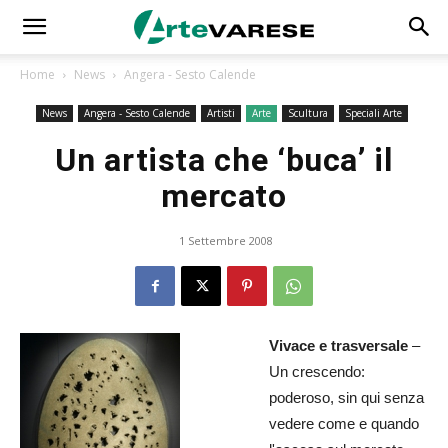
Home
News
Angera - Sesto Calende
News
Angera - Sesto Calende
Artisti
Arte
Scultura
Speciali Arte
Un artista che ‘buca’ il
mercato
1 Settembre 2008
Vivace e trasversale
–
Un crescendo:
poderoso, sin qui senza
vedere come e quando