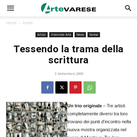
Home
Artisti
Artisti
Interviste Arte
News
Varese
Tessendo la trama della
scrittura
3 Settembre 2009
Un trio originale
– Tre artisti
completamente diversi tra loro
trovano dei punti d'incontro nella
nuova mostra organizzata nel