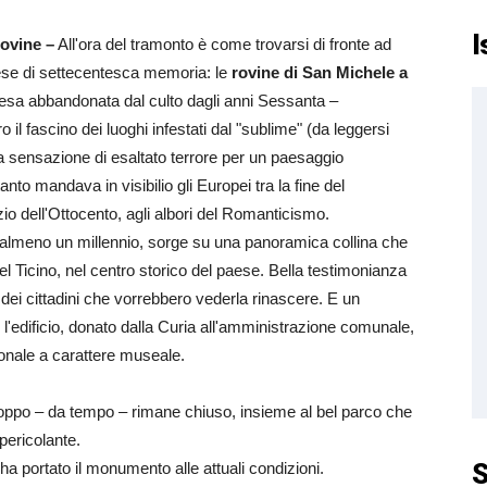
I
rovine –
All'ora del tramonto è come trovarsi di fronte ad
se di settecentesca memoria: le
rovine di San Michele a
esa abbandonata dal culto dagli anni Sessanta –
 il fascino dei luoghi infestati dal "sublime" (da leggersi
lla sensazione di esaltato terrore per un paesaggio
to mandava in visibilio gli Europei tra la fine del
izio dell'Ottocento, agli albori del Romanticismo.
almeno un millennio, sorge su una panoramica collina che
el Ticino, nel centro storico del paese. Bella testimonianza
dei cittadini che vorrebbero vederla rinascere. E un
: l'edificio, donato dalla Curia all'amministrazione comunale,
onale a carattere museale.
ppo – da tempo – rimane chiuso, insieme al bel parco che
pericolante.
S
ha portato il monumento alle attuali condizioni.