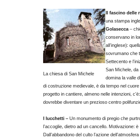
Il fascino delle 
una stampa ingle
Golasecca
– chi
conservano in loro
all'inglese): que
sovrumano che tan
Settecento e l'in
San Michele, da 
La chiesa di San Michele
domina la valle d
di costruzione medievale, è da tempo nel cuore 
progetto in cantiere, almeno nelle intenzioni, c'è
dovrebbe diventare un prezioso centro polifunzi
I lucchetti –
Un monumento di pregio che purtro
l'accoglie, dietro ad un cancello. Motivazione: è 
Dall'abbandono del culto l'azione dell'atmosfera 