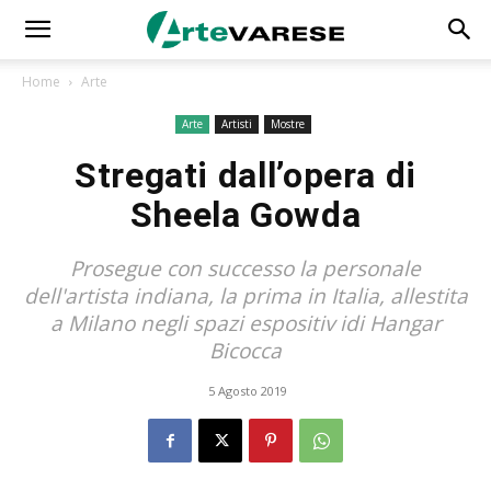
Home
Arte
Arte
Artisti
Mostre
Stregati dall’opera di
Sheela Gowda
Prosegue con successo la personale
dell'artista indiana, la prima in Italia, allestita
a Milano negli spazi espositiv idi Hangar
Bicocca
5 Agosto 2019