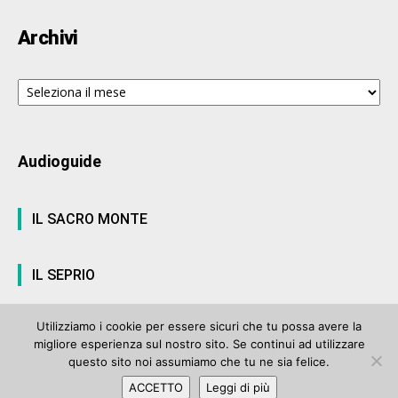
Archivi
Archivi
Audioguide
IL SACRO MONTE
IL SEPRIO
Utilizziamo i cookie per essere sicuri che tu possa avere la
migliore esperienza sul nostro sito. Se continui ad utilizzare
© ArteVarese.com by
Wtv S.r.l.
- © 2007 - P.I. 03063680122 Iscrizione n°
questo sito noi assumiamo che tu ne sia felice.
906 del Registro Stampa del Tribunale di Varese del 17 luglio 2006 |
ACCETTO
Leggi di più
Privacy Policy