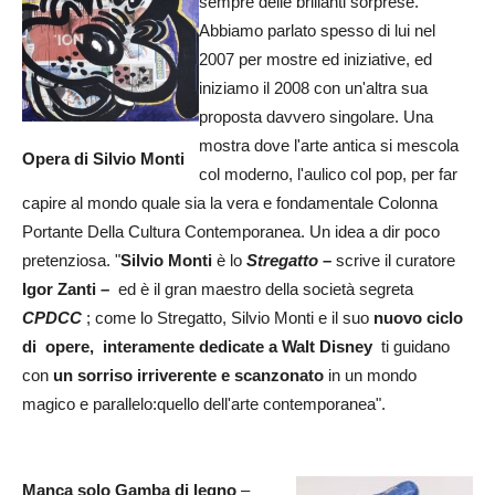
sempre delle brillanti sorprese.
Abbiamo parlato spesso di lui nel
2007 per mostre ed iniziative, ed
iniziamo il 2008 con un'altra sua
proposta davvero singolare. Una
mostra dove l'arte antica si mescola
Opera di Silvio Monti
col moderno, l'aulico col pop, per far
capire al mondo quale sia la vera e fondamentale Colonna
Portante Della Cultura Contemporanea. Un idea a dir poco
pretenziosa. "
Silvio Monti
è lo
Stregatto –
scrive il curatore
Igor Zanti
–
ed è il gran maestro della società segreta
CPDCC
; come lo Stregatto, Silvio Monti e il suo
nuovo ciclo
di opere, interamente dedicate a Walt Disney
ti guidano
con
un sorriso irriverente e scanzonato
in un mondo
magico e parallelo:quello dell'arte contemporanea".
Manca solo Gamba di legno
–