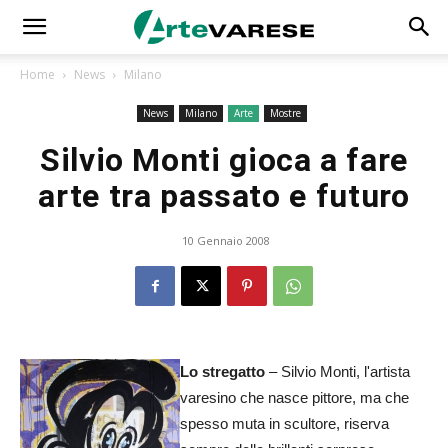
Home
News
Milano
News
Milano
Arte
Mostre
Silvio Monti gioca a fare
arte tra passato e futuro
10 Gennaio 2008
Lo stregatto
– Silvio Monti, l'artista
varesino che nasce pittore, ma che
spesso muta in scultore, riserva