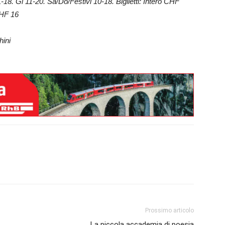
18. Gi 11-20. Sa/Do/Festivi 10-18. Biglietti: Intero CHF
CHF 16
ini
Prossimo articolo
La piccola accademia di poesia