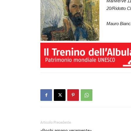
Ma/Me/Ve 11-
20/Ridotto 
Mauro Bianch
Articolo Precedente
«Pochi amano veramente»