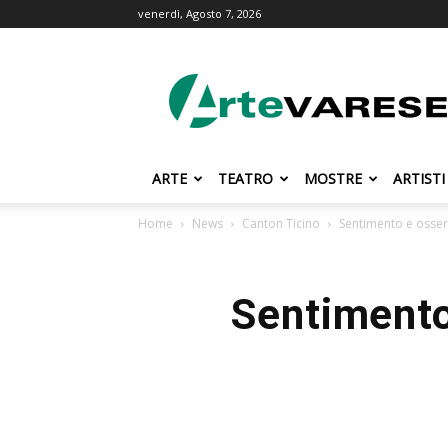
venerdì, Agosto 7, 2026
ArteVarese.com
ARTE
TEATRO
MOSTRE
ARTISTI
Home
News
Canton Ticino
Sentimento e osser
Sentimento