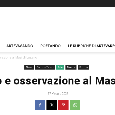
ARTEVAGANDO
POETANDO
LE RUBRICHE DI ARTEVARE
vazione al Masi di Lugano
News
Canton Ticino
Arte
Mostre
Pittura
 e osservazione al Mas
27 Maggio 2021