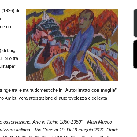
” (1926) di
o
ome un
 di Luigi
librio tra
ll’alpe
”
tringe tra le mura domestiche in “
Autoritratto con moglie
”
no Amiet, vera attestazione di autorevolezza e delicata
e osservazione. Arte in Ticino 1850-1950” – Masi Museo
Svizzera Italiana – Via Canova 10. Dal 9 maggio 2021. Orari: