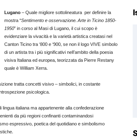
I
Lugano
– Quale migliore sottolineatura per definire la
mostra “
Sentimento e osservazione. Arte in Ticino 1850-
1950
” in corso al Masi di Lugano, il cui scopo è
evidenziare la vivacità e la varietà artistica creatasi nel
Canton Ticino tra ‘800 e ‘900, se non il logo VIVE simbolo
di un artista tra i più significativi nell’ambito della poesia
visiva Italiana ed europea, teorizzata da Pierre Restany
quale è William Xerra.
sizione tratta concetti visivo – simbolici, in costante
e introspezione psicologica.
o di lingua italiana ma appartenente alla confederazione
venienti da più regioni confinanti contaminandosi
ismo espressivo, poetica del quotidiano e simbolismo
S
istiche.