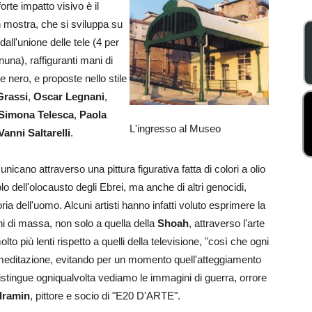
orte impatto visivo è il
 in mostra, che si sviluppa su
dall'unione delle tele (4 per
nuna), raffiguranti mani di
e nero, e proposte nello stile
Grassi
,
Oscar
Legnani
,
Simona Telesca
,
Paola
L'ingresso al Museo
Vanni Saltarelli
.
cano attraverso una pittura figurativa fatta di colori a olio
lo dell'olocausto degli Ebrei, ma anche di altri genocidi,
a dell'uomo. Alcuni artisti hanno infatti voluto esprimere la
ini di massa, non solo a quella della
Shoah
, attraverso l'arte
lto più lenti rispetto a quelli della televisione, "così che ogni
di meditazione, evitando per un momento quell'atteggiamento
istingue ogniqualvolta vediamo le immagini di guerra, orrore
dramin
, pittore e socio di "E20 D'ARTE".