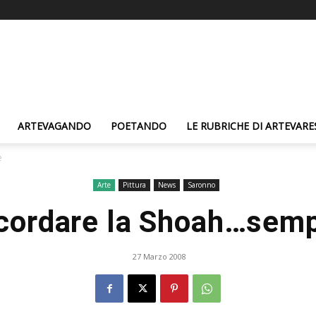
ARTEVAGANDO
POETANDO
LE RUBRICHE DI ARTEVARE
e
Arte
Pittura
News
Saronno
cordare la Shoah…sem
27 Marzo 2008