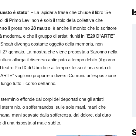
I
uesto è stato"
– La lapidaria frase che chiude il libro 'Se
 di Primo Levi non è solo il titolo della collettiva che
nno
il prossimo
28 marzo
, è anche il monito che lo scrittore
à moderna, e che il gruppo di artisti riuniti in "
E20 D'ARTE
"
a Shoah divenga costante oggetto della memoria, non
l 27 gennaio. La mostra che viene proposta a Saronno nella
ultura allarga il discorso anticipato a tempo debito (il giorno
 teatro Pio IX di Uboldo e al tempo stesso è una sorta di
D'ARTE" vogliono proporre a diversi Comuni: un'esposizione
 lungo tutto il corso dell'anno.
terminio effonde dai corpi dei deportati che gli artisti
di sterminio, o soffermandosi sulle sole mani, mani che
umana, mani scavate dalla sofferenza, dal dolore, dal duro
 o di una risposta al male subìto.
S