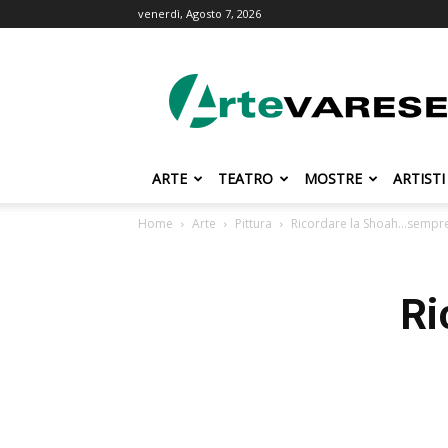
venerdì, Agosto 7, 2026
ArteVarese.com
ARTE
TEATRO
MOSTRE
ARTISTI
Home
Arte
Pittura
Ricordare la Shoah…sempr
Ri