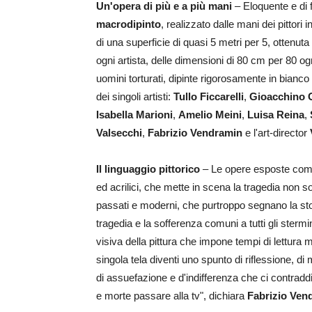
Un'opera di più e a più mani
– Eloquente e di f
macrodipinto
, realizzato dalle mani dei pittori
di una superficie di quasi 5 metri per 5, ottenuta 
ogni artista, delle dimensioni di 80 cm per 80 og
uomini torturati, dipinte rigorosamente in bianco 
dei singoli artisti:
Tullo Ficcarelli
,
Gioacchino 
Isabella Marioni
,
Amelio Meini
,
Luisa Reina
,
Valsecchi
,
Fabrizio Vendramin
e l'art-director
Il linguaggio pittorico
– Le opere esposte comuni
ed acrilici, che mette in scena la tragedia non so
passati e moderni, che purtroppo segnano la stori
tragedia e la sofferenza comuni a tutti gli sterm
visiva della pittura che impone tempi di lettura mo
singola tela diventi uno spunto di riflessione, 
di assuefazione e d'indifferenza che ci contradd
e morte passare alla tv", dichiara
Fabrizio
Ven