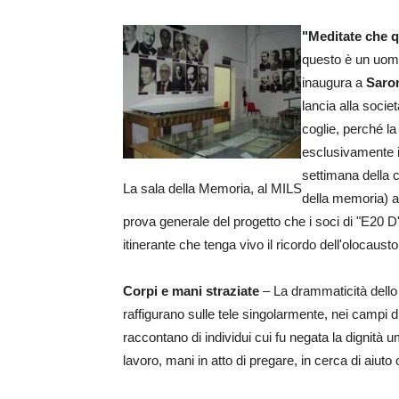
"Meditate che q
questo è un uomo'
inaugura a
Saro
lancia alla societ
coglie, perché l
esclusivamente i
settimana della c
La sala della Memoria, al MILS
della memoria) al
prova generale del progetto che i soci di "E20 
itinerante che tenga vivo il ricordo dell'olocausto
Corpi e mani straziate
– La drammaticità dello s
raffigurano sulle tele singolarmente, nei campi 
raccontano di individui cui fu negata la dignità 
lavoro, mani in atto di pregare, in cerca di aiuto