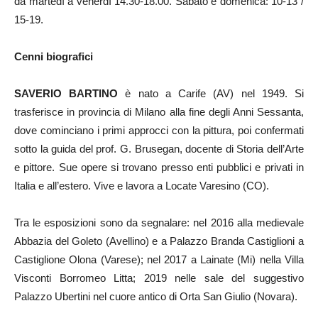
da martedì a venerdì 14.30-18.00. Sabato e domenica: 10-13 /
15-19.
Cenni biografici
SAVERIO BARTINO
è nato a Carife (AV) nel 1949. Si
trasferisce in provincia di Milano alla fine degli Anni Sessanta,
dove cominciano i primi approcci con la pittura, poi confermati
sotto la guida del prof. G. Brusegan, docente di Storia dell’Arte
e pittore. Sue opere si trovano presso enti pubblici e privati in
Italia e all’estero. Vive e lavora a Locate Varesino (CO).
Tra le esposizioni sono da segnalare: nel 2016 alla medievale
Abbazia del Goleto (Avellino) e a Palazzo Branda Castiglioni a
Castiglione Olona (Varese); nel 2017 a Lainate (Mi) nella Villa
Visconti Borromeo Litta; 2019 nelle sale del suggestivo
Palazzo Ubertini nel cuore antico di Orta San Giulio (Novara).