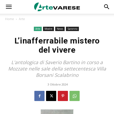
Home
Arte
Arte
Mostre
News
Saronno
L’inafferrabile mistero
del vivere
L'antologica di Saverio Bartino in corso a
Mozzate nelle sale della settecentesca Villa
Borsani Scalabrino
3 Ottobre 2024