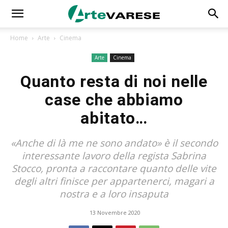
Home
Arte
Cinema
Arte
Cinema
Quanto resta di noi nelle
case che abbiamo
abitato…
«Anche di là me ne sono andato» è il secondo
interessante lavoro della regista Sabrina
Stocco, pronta a raccontare quanto delle vite
degli altri finisce per appartenerci, magari a
nostra e a loro insaputa
13 Novembre 2020