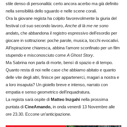
stile denso di personalità: certo ancora acerbo ma già definito
nella sensibilità dello sguardo e nelle scene corali.
Ora la giovane regista ha colpito favorevolmente la giuria del
festival col suo secondo lavoro,
Anche di là me ne sono
andato
,
che abbandona il registro espressivo dell’esordio per
giocare in sottrazione: poche parole, musica, tocchi evocativi.
All’ispirazione chiaresca, abbina l’amore sconfinato per un film
stupendo e misconosciuto come
A Ghost Story
.
Ma Sabrina non parla di morte, bensì di spazio e di tempo.
Quanto resta di noi nelle case che abbiamo abitato e quanto
delle vite degli altri, finisce per appartenerci, magari a nostra e
a loro insaputa? Un gioiello breve e intenso, narrato con
empatia e senso geometrico dell’inquadratura.
La regista sarà ospite di
Matteo Inzgahi
nella prossima
puntata di
CineAmando,
in onda venerdì 13 Novembre alle
ore 23.30. Eccone un’anticipazione.