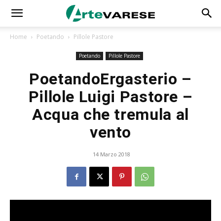
Home
Poetando
Pillole Pastore
Poetando
Pillole Pastore
PoetandoErgasterio –
Pillole Luigi Pastore –
Acqua che tremula al
vento
14 Marzo 2018