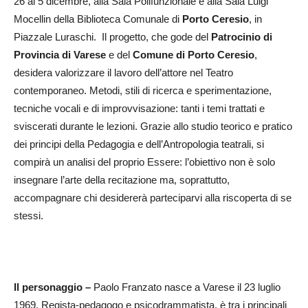
26 al 5 dicembre, alla Sala Polifunzionale e alla Sala Luigi
Mocellin della Biblioteca Comunale di
Porto Ceresio
, in
Piazzale Luraschi. Il progetto, che gode del
Patrocinio di
Provincia di Varese
e del
Comune di Porto Ceresio
,
desidera valorizzare il lavoro dell’attore nel Teatro
contemporaneo. Metodi, stili di ricerca e sperimentazione,
tecniche vocali e di improvvisazione: tanti i temi trattati e
sviscerati durante le lezioni. Grazie allo studio teorico e pratico
dei principi della Pedagogia e dell’Antropologia teatrali, si
compirà un analisi del proprio Essere: l’obiettivo non è solo
insegnare l’arte della recitazione ma, soprattutto,
accompagnare chi desidererà parteciparvi alla riscoperta di se
stessi.
Il personaggio –
Paolo Franzato nasce a Varese il 23 luglio
1969. Regista-pedagogo e psicodrammatista, è tra i principali