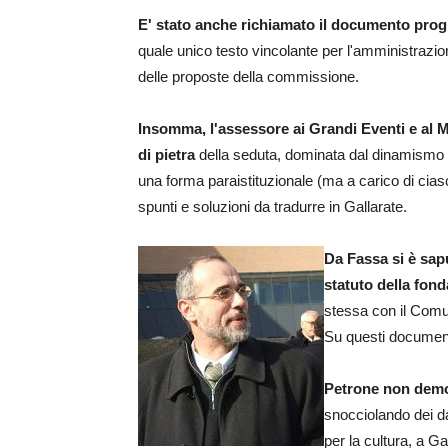
E' stato anche richiamato il documento pro
quale unico testo vincolante per l'amministrazio
delle proposte della commissione.
Insomma, l'assessore ai Grandi Eventi e al Ma
di pietra
della seduta, dominata dal dinamismo di 
una forma paraistituzionale (ma a carico di cias
spunti e soluzioni da tradurre in Gallarate.
Da Fassa si è sap
statuto della fon
stessa con il Comun
Su questi documenti
Petrone non demor
snocciolando dei da
per la cultura, a Gal