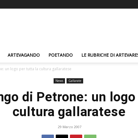
ARTEVAGANDO
POETANDO
LE RUBRICHE DI ARTEVARE
: un logo per tutta la cultura gallaratese
News
Gallarate
go di Petrone: un logo 
cultura gallaratese
29 Marzo 2007