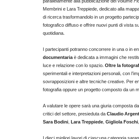
parallelamente alla pubblicazione del volume
Fl
Membrini e Lara Treppiede, dedicato alla mappatu
di ricerca trasformandolo in un progetto partecipa
fotografico diffuso e offrire nuovi punti di vista su
quotidiana.
I partecipanti potranno concorrere in una o in e
documentaria
è dedicata a immagini che restit
luce e relazione con lo spazio.
Oltre la fotogr
sperimentali e interpretazioni personali, con l’im
sovrapposizioni e altre tecniche creative. Per e
fotografia oppure un progetto composto da un 
A valutare le opere sarà una giuria composta da stu
critici del settore, presieduta da
Claudio Argent
Sara Bodini
,
Lara Treppiede
,
Gigliola Foschi
I dieci migliori lavori di ciascuna categoria sa