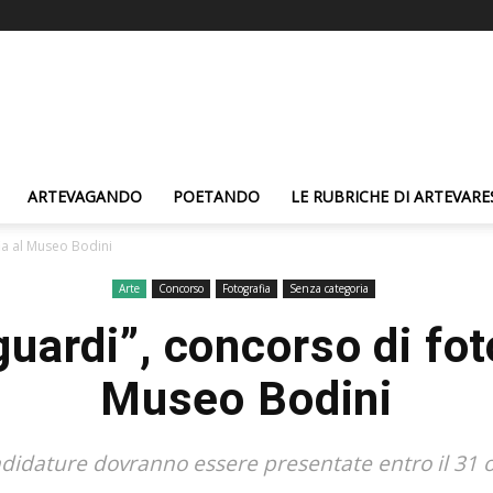
ARTEVAGANDO
POETANDO
LE RUBRICHE DI ARTEVARE
ia al Museo Bodini
Arte
Concorso
Fotografia
Senza categoria
uardi”, concorso di fot
Museo Bodini
didature dovranno essere presentate entro il 31 