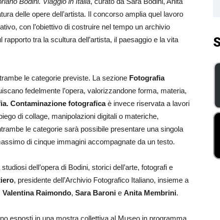
oriano Bodini. Viaggio in Italia
, curato da Sara Bodini, Anita
ra delle opere dell’artista. Il concorso amplia quel lavoro
tivo, con l’obiettivo di costruire nel tempo un archivio
S
l rapporto tra la scultura dell’artista, il paesaggio e la vita
ntrambe le categorie previste. La sezione
Fotografia
uiscano fedelmente l’opera, valorizzandone forma, materia,
afia. Contaminazione fotografica
è invece riservata a lavori
piego di collage, manipolazioni digitali o materiche,
ntrambe le categorie sarà possibile presentare una singola
massimo di cinque immagini accompagnate da un testo.
diosi dell’opera di Bodini, storici dell’arte, fotografi e
iero
, presidente dell’Archivio Fotografico Italiano, insieme a
,
Valentina Raimondo
,
Sara Baroni
e
Anita Membrini
.
ranno esposti in una mostra collettiva al Museo in programma