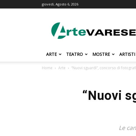
giovedì, Agosto 6, 2026
ArteVarese.com
ARTE
TEATRO
MOSTRE
ARTISTI
Home
Arte
“Nuovi sguardi”, concorso di fotograf
“Nuovi sg
Le can