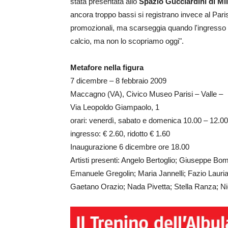
stata presentata allo
Spazio Gucciardini di Mi
ancora troppo bassi si registrano invece al Paris
promozionali, ma scarseggia quando l'ingresso è
calcio, ma non lo scopriamo oggi".
Metafore nella figura
7 dicembre – 8 febbraio 2009
Maccagno (VA), Civico Museo Parisi – Valle –
Via Leopoldo Giampaolo, 1
orari: venerdì, sabato e domenica 10.00 – 12.00
ingresso: € 2.60, ridotto € 1.60
Inaugurazione 6 dicembre ore 18.00
Artisti presenti: Angelo Bertoglio; Giuseppe Bom
Emanuele Gregolin; Maria Jannelli; Fazio Laur
Gaetano Orazio; Nada Pivetta; Stella Ranza; Nic