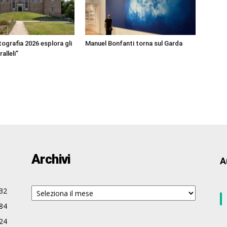
ografia 2026 esplora gli
Manuel Bonfanti torna sul Garda
alleli”
Archivi
A
Archivi
32
84
24