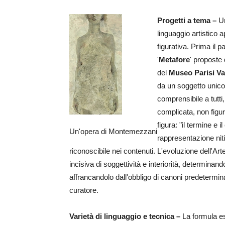
Progetti a tema –
Un
linguaggio artistico
figurativa. Prima il 
'
Metafore
' proposte
del
Museo Parisi Va
da un soggetto unico
comprensibile a tutt
complicata, non figur
figura: "il termine e 
Un'opera di Montemezzani
rappresentazione niti
riconoscibile nei contenuti. L'evoluzione dell'A
incisiva di soggettività e interiorità, determina
affrancandolo dall'obbligo di canoni predetermina
curatore.
Varietà di linguaggio e tecnica –
La formula es