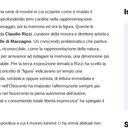
I
a serie di mostre in cui scoprire come è mutato il
 approfondendo temi cardine nella rappresentazione
paesaggio, poi la memoria ed ora la figura. Queste le
 da
Claudio Rizzi
, curatore della mostra e direttore artistico
lle di Maccagno
. Un crescendo problematico che partiva
, riconoscibile, come la rappresentazione della natura,
i, per arrivarere ad indagare la memoria, una dimensione più
abile. Per la terza esposizione tematica Rizzi ha scelto la
il concetto di "figura" indicavano un tempo una
da, simbolica oppure verista, di lettura immediata e
rte nell'Ottocento ha maturato l'affermazione sempre più
ndo nel Novecento la piena autonomia dell'autore,
ti e consentendo totale libertà espressiva" ha spiegato il
S
positiva a cui il museo luinese ci ha ormai abituati non