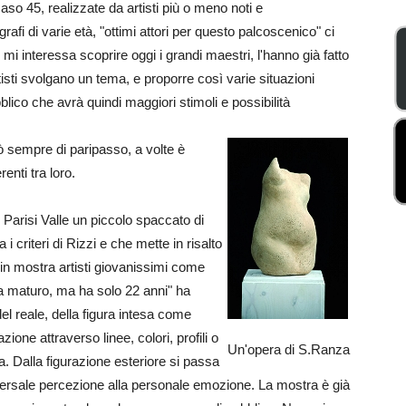
so 45, realizzate da artisti più o meno noti e
rafi di varie età, "ottimi attori per questo palcoscenico" ci
 mi interessa scoprire oggi i grandi maestri, l'hanno già fatto
rtisti svolgano un tema, e proporre così varie situazioni
lico che avrà quindi maggiori stimoli e possibilità
ò sempre di paripasso, a volte è
renti tra loro.
 Parisi Valle un piccolo spaccato di
criteri di Rizzi e che mette in risalto
in mostra artisti giovanissimi come
a maturo, ma ha solo 22 anni" ha
del reale, della figura intesa come
ione attraverso linee, colori, profili o
Un'opera di S.Ranza
a. Dalla figurazione esteriore si passa
'universale percezione alla personale emozione. La mostra è già