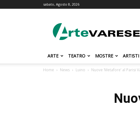
sabato, Agosto 8, 2026
ArteVarese.com
ARTE
TEATRO
MOSTRE
ARTISTI
Home
News
Luino
Nuove ‘Metafore’ al Parisi V
Nuov