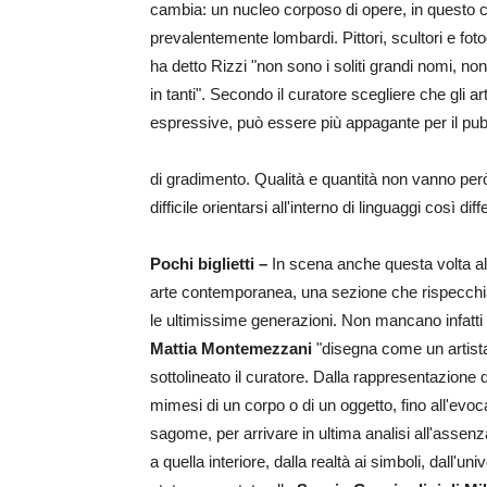
cambia: un nucleo corposo di opere, in questo ca
prevalentemente lombardi. Pittori, scultori e fotog
ha detto Rizzi "non sono i soliti grandi nomi, non
in tanti". Secondo il curatore scegliere che gli a
espressive, può essere più appagante per il pubb
di gradimento. Qualità e quantità non vanno per
difficile orientarsi all'interno di linguaggi così diffe
Pochi biglietti –
In scena anche questa volta al
arte contemporanea, una sezione che rispecchia i 
le ultimissime generazioni. Non mancano infatti 
Mattia Montemezzani
"disegna come un artist
sottolineato il curatore. Dalla rappresentazione 
mimesi di un corpo o di un oggetto, fino all'evocaz
sagome, per arrivare in ultima analisi all'assenz
a quella interiore, dalla realtà ai simboli, dall