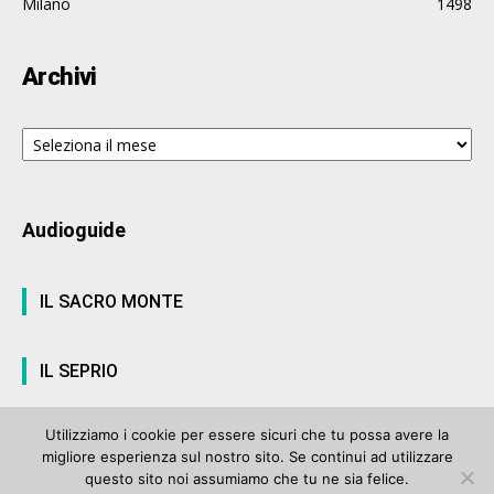
Milano
1498
Archivi
Archivi
Audioguide
IL SACRO MONTE
IL SEPRIO
Utilizziamo i cookie per essere sicuri che tu possa avere la
migliore esperienza sul nostro sito. Se continui ad utilizzare
© ArteVarese.com by
Wtv S.r.l.
- © 2007 - P.I. 03063680122 Iscrizione n°
questo sito noi assumiamo che tu ne sia felice.