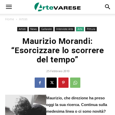
Home
Artisti
Artisti
News
Gallarate
Interviste Arte
Arte
Pittura
Maurizio Morandi:
“Esorcizzare lo scorrere
del tempo”
25 Febbraio 2010
Maurizio, che direzione ha preso
oggi la sua ricerca. Continua sulla
medesima linea o ci sono novità?