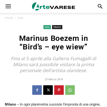
Home
Arte
Arte
Mostre
Marinus Boezem in
“Bird’s – eye wiew”
Fino al 5 aprile alla Galleria Fumagalli di
Milano sarà possibile visitare la prima
personale dell'artista olandese.
25 Marzo 2019
Milano
– In ogni planimetria sussiste l’impronta di una origine,