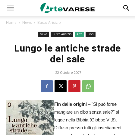
Home
News
Busto Arisizio
News
Busto Arisizio
Arte
Libri
Lungo le antiche strade
del sale
22 Ottobre 2007
Fin dalle origini
– "Si può forse
mangiare un cibo senza sale?" si
legge nella Bibbia (Giobbe VI,6).
Diffuso presso tutti gli insediamenti