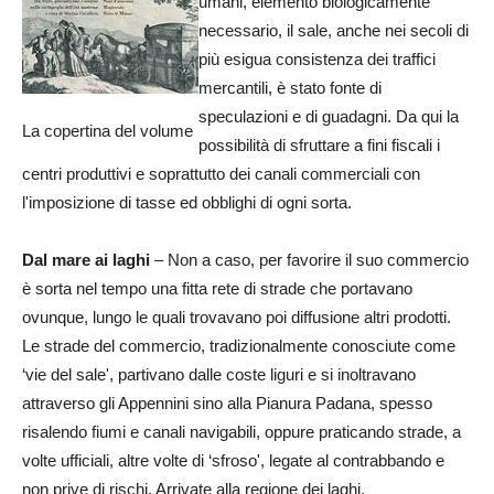
umani, elemento biologicamente
necessario, il sale, anche nei secoli di
più esigua consistenza dei traffici
mercantili, è stato fonte di
speculazioni e di guadagni. Da qui la
La copertina del volume
possibilità di sfruttare a fini fiscali i
centri produttivi e soprattutto dei canali commerciali con
l'imposizione di tasse ed obblighi di ogni sorta.
Dal mare ai laghi
– Non a caso, per favorire il suo commercio
è sorta nel tempo una fitta rete di strade che portavano
ovunque, lungo le quali trovavano poi diffusione altri prodotti.
Le strade del commercio, tradizionalmente conosciute come
‘vie del sale', partivano dalle coste liguri e si inoltravano
attraverso gli Appennini sino alla Pianura Padana, spesso
risalendo fiumi e canali navigabili, oppure praticando strade, a
volte ufficiali, altre volte di ‘sfroso', legate al contrabbando e
non prive di rischi. Arrivate alla regione dei laghi,