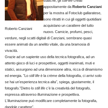
statiche, gli
still-life
creati
appositamente da
Roberto Canziani
per la mostra al Fotoclub gallaratese,
sono ritratti in cui gli oggetti quotidiani
acquistano un carattere del tutto
Roberto Canziani
nuovo. Camicie, profumi, pesci,
verdure, negli scatti digitali di Canziani, sembrano quasi
essere animati da un anelito vitale, da una bramosia di
vivacità.
Grazie ad un sapiente uso della tecnica fotografica, ad un
attento gioco di luci e prospettive, oggetti inanimati, muti e
statici, assurgono ad una dimensione altra, ricca di dinamismo
ed energia. "Lo
still life
è la crème della fotografia, ci arrivi solo
se hai un'esperienza tecnica alta", spiega, giustamente, il
fotografo."Dietro lo
still life
c'è la creatività del fotografo,
espressa attraverso illuminazione e prospettiva.
L'illuminazione può modificare completamente la fotografia,
dandole carattere".