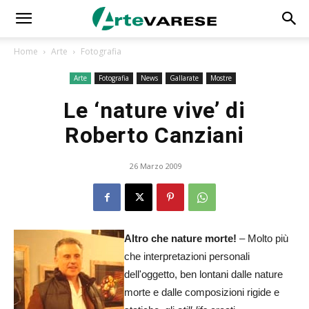
Home
Arte
Fotografia
Arte
Fotografia
News
Gallarate
Mostre
Le ‘nature vive’ di
Roberto Canziani
26 Marzo 2009
Altro che nature morte!
– Molto più
che interpretazioni personali
dell'oggetto, ben lontani dalle nature
morte e dalle composizioni rigide e