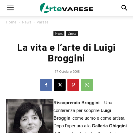
Home
News
Varese
News
Varese
La vita e l’arte di Luigi
Broggini
17 Ottobre 2008
Riscoprendo Broggini –
Una
conferenza per scoprire
Luigi
Broggin
i come uomo e come artista.
Dopo l'apertura alla
Galleria Ghiggini