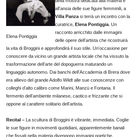
della mostra dedicata alla materia e
all'ansia delle sue figure femminili, a
Villa Panza
si terrà un incontro con la
curatrice,
Elena Pontiggia
. Un
racconto arricchito dalle immagini
Elena Pontiggia
delle opere dell'artista che ricostruirà
la vita di Broggini e approfondirà il suo stile. Un'occasione per
conoscere da vicino un grande artista locale che ha vissuto la
trasformazione dell'arte del dopoguerra maturando un
linguaggio autonomo. Dai banchi dell'Accademia di Brera dove
era allievo del grande Adolfo Wildt alle sue conoscenze con
colleghi d'alto calibro come Marini, Manzù e Fontana. Il
fermento dell'ambiente milanese, caotico e frizzante che si
oppone al carattere solitario dell'artista.
Recital –
La scultura di Broggini è vibrante, immediata. Coglie
le sue figure in movimenti quotidiani, apparentemente banali
che fissati nella materia divengono immagini poetiche,