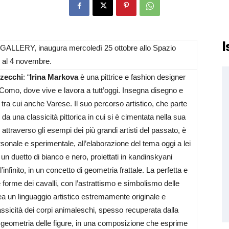
I
 GALLERY, inaugura mercoledì 25 ottobre allo Spazio
no al 4 novembre.
zecchi
: “
Irina Markova
è una pittrice e fashion designer
, a Como, dove vive e lavora a tutt’oggi. Insegna disegno e
ttà, tra cui anche Varese. Il suo percorso artistico, che parte
da una classicità pittorica in cui si è cimentata nella sua
 attraverso gli esempi dei più grandi artisti del passato, è
sonale e sperimentale, all’elaborazione del tema oggi a lei
 un duetto di bianco e nero, proiettati in kandinskyani
l’infinito, in un concetto di geometria frattale. La perfetta e
e forme dei cavalli, con l’astrattismo e simbolismo delle
rea un linguaggio artistico estremamente originale e
lassicità dei corpi animaleschi, spesso recuperata dalla
 e geometria delle figure, in una composizione che esprime