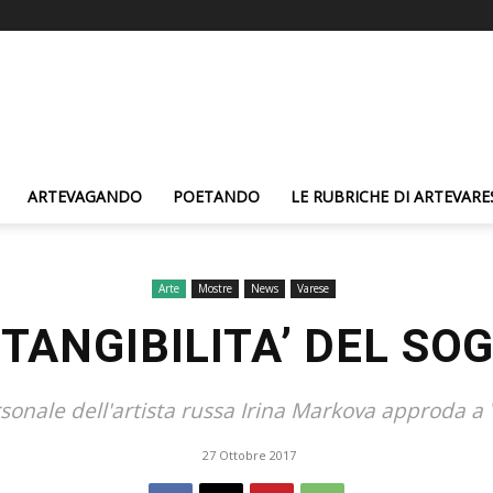
ARTEVAGANDO
POETANDO
LE RUBRICHE DI ARTEVARE
Arte
Mostre
News
Varese
 TANGIBILITA’ DEL SO
sonale dell'artista russa Irina Markova approda a
27 Ottobre 2017