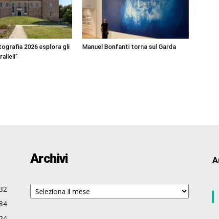
ografia 2026 esplora gli
Manuel Bonfanti torna sul Garda
alleli”
Archivi
A
Archivi
32
84
24