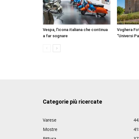
Vespa, l’icona italiana che continua
Voghera Fot
a far sognare
“Universi Par
Categorie più ricercate
Varese
44
Mostre
41
Pittura
37