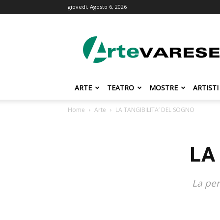
giovedì, Agosto 6, 2026
ArteVarese.com
ARTE
TEATRO
MOSTRE
ARTISTI
Home
Arte
LA TANGIBILITA’ DEL SOGNO
LA
La per