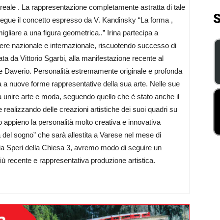
surreale . La rappresentazione completamente astratta di tale
S
.segue il concetto espresso da V. Kandinsky “La forma ,
liare a una figura geometrica..” Irina partecipa a
ttere nazionale e internazionale, riscuotendo successo di
ata da Vittorio Sgarbi, alla manifestazione recente al
ppe Daverio. Personalità estremamente originale e profonda
a a nuove forme rappresentative della sua arte. Nelle sue
 unire arte e moda, seguendo quello che è stato anche il
 realizzando delle creazioni artistiche dei suoi quadri su
no appieno la personalità molto creativa e innovativa
lità del sogno” che sarà allestita a Varese nel mese di
Via Speri della Chiesa 3, avremo modo di seguire un
più recente e rappresentativa produzione artistica.