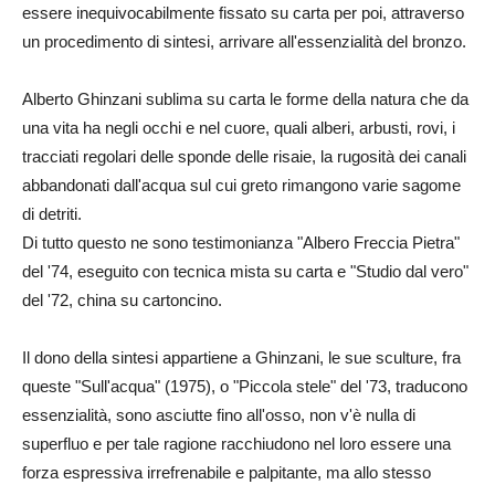
essere inequivocabilmente fissato su carta per poi, attraverso
un procedimento di sintesi, arrivare all'essenzialità del bronzo.
Alberto Ghinzani sublima su carta le forme della natura che da
una vita ha negli occhi e nel cuore, quali alberi, arbusti, rovi, i
tracciati regolari delle sponde delle risaie, la rugosità dei canali
abbandonati dall'acqua sul cui greto rimangono varie sagome
di detriti.
Di tutto questo ne sono testimonianza "Albero Freccia Pietra"
del '74, eseguito con tecnica mista su carta e "Studio dal vero"
del '72, china su cartoncino.
Il dono della sintesi appartiene a Ghinzani, le sue sculture, fra
queste "Sull'acqua" (1975), o "Piccola stele" del '73, traducono
essenzialità, sono asciutte fino all'osso, non v'è nulla di
superfluo e per tale ragione racchiudono nel loro essere una
forza espressiva irrefrenabile e palpitante, ma allo stesso