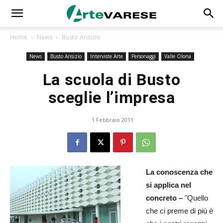
Home
News
Busto Arisizio
News
Busto Arisizio
Interviste Arte
Personaggi
Valle Olona
La scuola di Busto
sceglie l’impresa
1 Febbraio 2011
La conoscenza che
si applica nel
concreto –
"Quello
che ci preme di più è