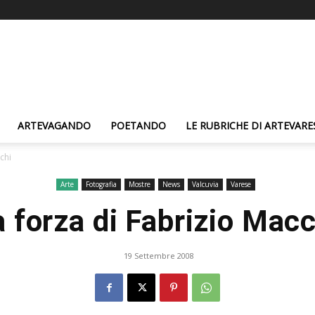
ARTEVAGANDO
POETANDO
LE RUBRICHE DI ARTEVARE
chi
Arte
Fotografia
Mostre
News
Valcuvia
Varese
a forza di Fabrizio Macc
19 Settembre 2008