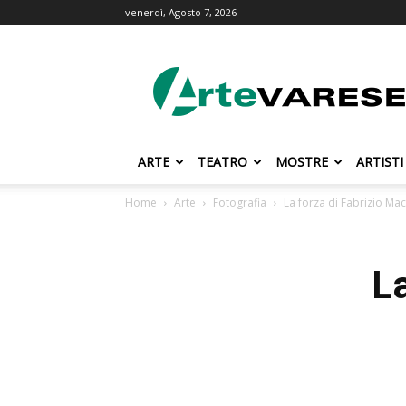
venerdì, Agosto 7, 2026
ArteVarese.com
ARTE
TEATRO
MOSTRE
ARTISTI
Home
Arte
Fotografia
La forza di Fabrizio Mac
L