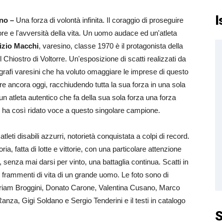
I
ino –
Una forza di volontà infinita. Il coraggio di proseguire
ore e l'avversità della vita. Un uomo audace ed un'atleta
izio Macchi
, varesino, classe 1970 è il protagonista della
Chiostro di Voltorre. Un'esposizione di scatti realizzati da
grafi varesini che ha voluto omaggiare le imprese di questo
re ancora oggi, racchiudendo tutta la sua forza in una sola
atleta autentico che fa della sua sola forza una forza
o ha così ridato voce a questo singolare campione.
tleti disabili azzurri, notorietà conquistata a colpi di record.
ia, fatta di lotte e vittorie, con una particolare attenzione
, senza mai darsi per vinto, una battaglia continua. Scatti in
i, frammenti di vita di un grande uomo. Le foto sono di
 Miriam Broggini, Donato Carone, Valentina Cusano, Marco
Ranza, Gigi Soldano e Sergio Tenderini e il testi in catalogo
S