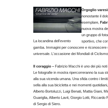
Orgoglio vares
nonostante il dol
esemplare,
Fabr
nuova mostra del 
un gruppo di foto
La locandina dell'evento
sportivo, che cor
gamba. Immagini per conoscere e riconoscere un 
universale. L'occasione dei Mondiali di Ciclism
Il coraggio –
Fabrizio Macchi è uno dei più noti a
Le fotografie in mostra ripercorreranno la sua stor
alla sua vicenda umana. Una sfida contro i limiti
sella alla sua bicicletta e nei momenti quotidian
Alberto Bortoluzzi, Luigi Benati, Mattia Giani,
Guariglia, Alberto Lavit, Giorgio Lotti, Riccardo 
di Sergio di Siero.