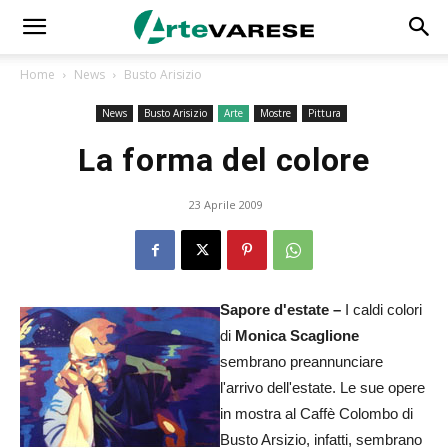
Home
News
Busto Arisizio
News
Busto Arisizio
Arte
Mostre
Pittura
La forma del colore
23 Aprile 2009
Sapore d'estate –
I caldi colori
di
Monica Scaglione
sembrano preannunciare
l'arrivo dell'estate. Le sue opere
in mostra al Caffè Colombo di
Busto Arsizio, infatti, sembrano