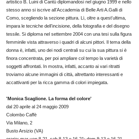
artistico B. Luini di Cantù diplomandosi nel giugno 1999 e nello
stesso anno si iscrive all'Accademia di Belle Arti A.Galli di
Como, scegliendo la sezione pittura. Lì, oltre a quest'ultima,
impara le tecniche dell'incisione, della fotografia e del disegno
tessile. Si diploma nel settembre 2004 con una tesi sulla figura
femminile vista attraverso i quadri di alcuni pittori. Il tema della
donna è, infatti, uno dei nodi centrali su cui la sua pittura si è
finora concentrata, per poi ampliare col tempo la varietà di
soggetti affrontati. In mostra, infatti, accanto ai vari ritratti
troviamo alcune immagini di città, altrettanto interessanti e
accattivanti per la ricca gamma di colori impiegata.
'Monica Scaglione. La forma del colore'
dal 20 aprile al 24 maggio 2009
Colombo Caffè
Via Milano, 2
Busto Arsizio (VA)
orario: mar-ven 8-21, sab 8-13 e 16-21; dom 9-13 e 16-21