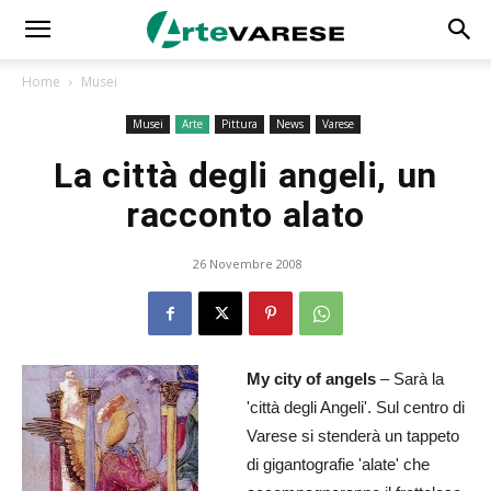
Home
Musei
Musei
Arte
Pittura
News
Varese
La città degli angeli, un
racconto alato
26 Novembre 2008
My city of angels
– Sarà la
'città degli Angeli'. Sul centro di
Varese si stenderà un tappeto
di gigantografie 'alate' che