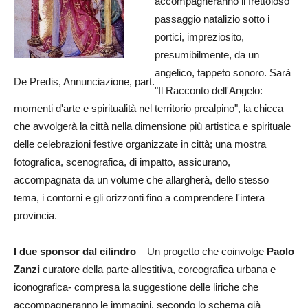
accompagneranno il frettoloso
passaggio natalizio sotto i
portici, impreziosito,
presumibilmente, da un
angelico, tappeto sonoro. Sarà
De Predis, Annunciazione, part.
"Il Racconto dell'Angelo:
momenti d'arte e spiritualità nel territorio prealpino", la chicca
che avvolgerà la città nella dimensione più artistica e spirituale
delle celebrazioni festive organizzate in città; una mostra
fotografica, scenografica, di impatto, assicurano,
accompagnata da un volume che allargherà, dello stesso
tema, i contorni e gli orizzonti fino a comprendere l'intera
provincia.
I due sponsor
dal cilindro
– Un progetto che coinvolge
Paolo
Zanzi
curatore della parte allestitiva, coreografica urbana e
iconografica- compresa la suggestione delle liriche che
accompagneranno le immagini, secondo lo schema già