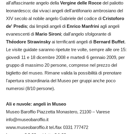
all'affascinante angelo della
Vergine delle Rocce
del paliotto
leonardesco; dai vivaci angeli dell'antifonario ambrosiano del
XIV secolo al nobile angelo Gabriele del codice di
Cristoforo
de' Predis
; dai limpidi angeli di
Enrico Manfrini
agli angeli
evanescenti di
Mario Sironi
; dall'angelo sfolgorante di
Théodore Strawinsky
ai terrificanti angeli di
Bernard Buffet
.
Le visite guidate saranno ripetute tre volte, sempre alle ore 15:
giovedì 11 e 18 dicembre 2008 e martedì 6 gennaio 2009, per
gruppo di massimo 20 persone, comprese nel prezzo del
biglietto del museo. Rimane valida la possibilità di prenotare
l'apertura straordinaria del Museo per gruppi anche poco
numerosi (8/10 persone).
Ali e nuvole: angeli in Museo
Museo Baroffio Piazzetta Monastero, 21100 – Varese
info@museobaroffio.it
www.museobaroffio.it tel./fax 0331 777472