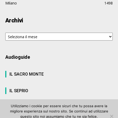
Milano
1498
Archivi
Archivi
Audioguide
IL SACRO MONTE
IL SEPRIO
Utilizziamo i cookie per essere sicuri che tu possa avere la
migliore esperienza sul nostro sito. Se continui ad utilizzare
© ArteVarese.com by
Wtv S.r.l.
- © 2007 - P.I. 03063680122 Iscrizione n°
questo sito noi assumiamo che tu ne sia felice.