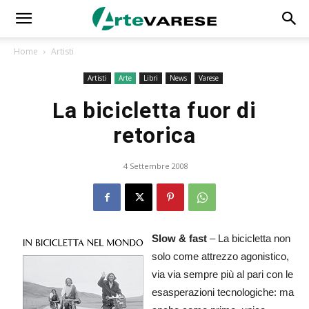
Home
Artisti
Artisti
Arte
Libri
News
Varese
La bicicletta fuor di
retorica
4 Settembre 2008
Slow & fast
– La bicicletta non
solo come attrezzo agonistico,
via via sempre più al pari con le
esasperazioni tecnologiche: ma