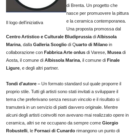
di Brenta. Un progetto che
nasce per promuovere la pittura
e la ceramica contemporanea.
Il logo dell'iniziativa
Una proposta promossa dal
Centro Artistico e Culturale Bludiprussia
di
Albissola
Marina
, dalla
Galleria Scoglio
di Q
uarto di Milano
in
collaborazione con
Fabbrica Arte onlus
di Varese,
Musea
di
Aosta, il comune di
Albissola Marina
, il comune di
Finale
Ligure
, e degli altri partner.
Tondi d'autore –
Un formato standard sul quale proporre il
proprio stile. Tutti gli artisti sono stati invitati a sviluppare il
tema che preferivano senza nessun vincolo e il risultato si
tramuterà in un servizio di piatti davvero originale. Mentre
alcuni degli artisti coinvolti non avevano mai realizzato opere in
ceramica, altri se ne occupano da sempre come
Giorgio
Robustelli
, le
Fornaci di Cunardo
rimangono un punto di