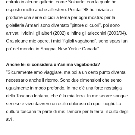
entrato in alcune gallerie, come Soloarte, con la quale ho
esposto molto anche all'estero. Poi dal '98 ho iniziato a
produrre una serie di cicli a tema per ogni mostra: per la
gioielleria Armani sono diventato "pittore di cuori", poi sono
arrivati i violini, gli alberi (2002) e infine gli arlecchini (2003/04).
Ora alcune mie opere, i miei 'figlioli vagabondi', sono sparsi un
po' nel mondo, in Spagna, New York e Canada".
Anche lei si considera un'anima vagabonda?
"Sicuramente amo viaggiare, ma poi a un certo punto diventa
necessario anche il ritorno. Sono due dimensioni che sento
ugualmente in modo profondo. In me c'è una forte nostalgia
della Toscana lontana, che è la mia terra. In me scorre sangue
senese e vivo davvero un esilio doloroso da quei luoghi. La
cultura toscana fa parte di me: l'amore per la terra, il culto degli
avi".