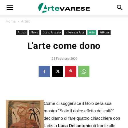
Home
Artisti
Artisti
News
Busto Arisizio
Interviste Arte
Arte
Pittura
L’arte come dono
26 Febbraio 2009
Come ci suggerisce il titolo della sua
mostra "Sotto il dolce effetto del caffè"
decidiamo di fare quattro chiacchiere con
l'artista
Luca Dellantonio
di fronte alle