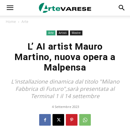
Home
Arte
Arte
Artisti
Mostre
L’ AI artist Mauro
Martino, nuova opera a
Malpensa
L'installazione dinamica dal titolo "Milano
Fabbrica di Futuro",sarà presentata al
Terminal 1 il 14 settembre
4 Settembre 2023