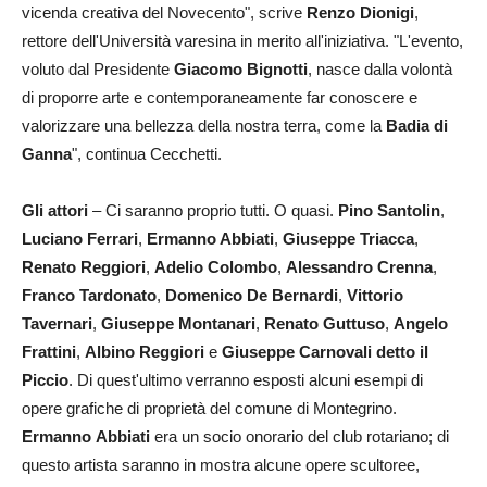
vicenda creativa del Novecento", scrive
Renzo Dionigi
,
rettore dell'Università varesina in merito all'iniziativa. "L'evento,
voluto dal Presidente
Giacomo Bignotti
, nasce dalla volontà
di proporre arte e contemporaneamente far conoscere e
valorizzare una bellezza della nostra terra, come la
Badia di
Ganna
", continua Cecchetti.
Gli attori
– Ci saranno proprio tutti. O quasi.
Pino Santolin
,
Luciano
Ferrari
,
Ermanno Abbiati
,
Giuseppe Triacca
,
Renato
Reggiori
,
Adelio Colombo
,
Alessandro Crenna
,
Franco
Tardonato
,
Domenico De Bernardi
,
Vittorio
Tavernari
,
Giuseppe Montanari
,
Renato Guttuso
,
Angelo
Frattini
,
Albino Reggiori
e
Giuseppe Carnovali detto il
Piccio
. Di quest'ultimo verranno esposti alcuni esempi di
opere grafiche di proprietà del comune di Montegrino.
Ermanno
Abbiati
era un socio onorario del club rotariano; di
questo artista saranno in mostra alcune opere scultoree,