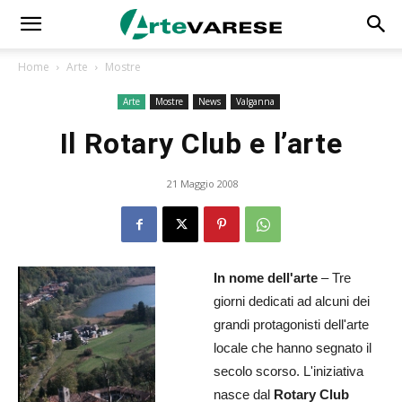
Home
Arte
Mostre
Arte
Mostre
News
Valganna
Il Rotary Club e l’arte
21 Maggio 2008
In nome dell'arte
– Tre
giorni dedicati ad alcuni dei
grandi protagonisti dell'arte
locale che hanno segnato il
secolo scorso. L'iniziativa
nasce dal
Rotary Club