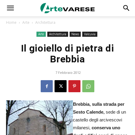
Home
Arte
Architettura
Arte
Architettura
News
Valcuvia
Il gioiello di pietra di
Brebbia
7 Febbraio 2012
Brebbia, sulla strada per
Sesto Calende,
sede di un
castello degli arcivescovi
milanesi,
conserva uno