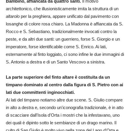
Bambino, affiancata da quattro santi.
Il motivo
architettonico, che illusionisticamente imita la struttura di un
altarolo
per la preghiera, appare unificato dal pavimento con
losanghe di colore rosa chiaro. La Madonna è affiancata da S.
Rocco e S. Sebastiano, tradizionalmente invocati contro la
peste, e da altri due santi: un guerriero, forse S. Giorgio e un
imperatore, forse identificabile come S. Enrico. Ai lati,
esternamente al finto loggiato, ci sono infine le due immagini di
S. Antonio a destra e di un Santo Vescovo a sinistra.
La parte superiore del finto altare è costituita da un
timpano dominato al centro dalla figura di S. Pietro con ai
lati due committenti inginocchiati.
Ai lati del timpano notiamo altre due scene. S. Giulio compare
in alto a destra e, secondo un'iconografia tradizionale, è in atto
di scacciare dall'Isola d'Orta i mostri che la infestavano, uno
dei quali è dipinto sotto le sembianze di un drago marino. Il
culto di San Giulio è molto vivo nella zona del Lago d'Orta e