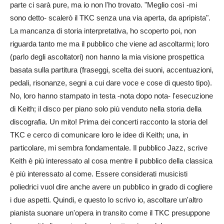
parte ci sarà pure, ma io non l'ho trovato. "Meglio così -mi
sono detto- scalerò il TKC senza una via aperta, da apripista".
La mancanza di storia interpretativa, ho scoperto poi, non
riguarda tanto me ma il pubblico che viene ad ascoltarmi; loro
(parlo degli ascoltatori) non hanno la mia visione prospettica
basata sulla partitura (fraseggi, scelta dei suoni, accentuazioni,
pedali, risonanze, segni a cui dare voce e cose di questo tipo).
No, loro hanno stampato in testa -nota dopo nota- l'esecuzione
di Keith; il disco per piano solo più venduto nella storia della
discografia. Un mito! Prima dei concerti racconto la storia del
TKC e cerco di comunicare loro le idee di Keith; una, in
particolare, mi sembra fondamentale. Il pubblico Jazz, scrive
Keith è più interessato al cosa mentre il pubblico della classica
è più interessato al come. Essere considerati musicisti
poliedrici vuol dire anche avere un pubblico in grado di cogliere
i due aspetti. Quindi, e questo lo scrivo io, ascoltare un'altro
pianista suonare un'opera in transito come il TKC presuppone