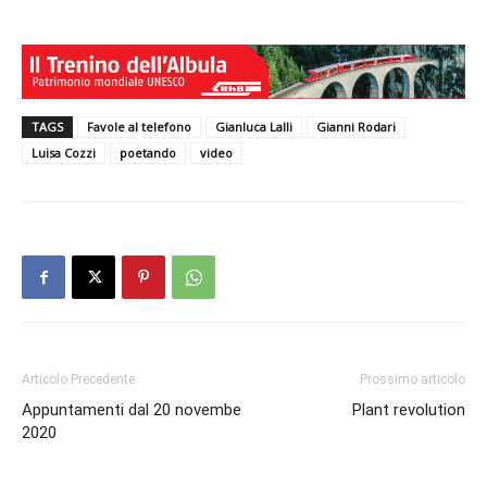
TAGS
Favole al telefono
Gianluca Lalli
Gianni Rodari
Luisa Cozzi
poetando
video
Articolo Precedente
Prossimo articolo
Appuntamenti dal 20 novembe
Plant revolution
2020