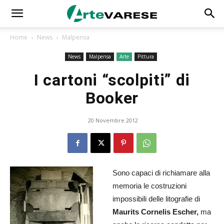
Home
News
Malpensa
News
Malpensa
Arte
Pittura
I cartoni “scolpiti” di
Booker
20 Novembre 2012
Sono capaci di richiamare alla
memoria le costruzioni
impossibili delle litografie di
Maurits Cornelis Escher,
ma