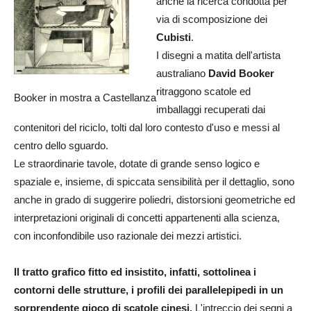
anche la ricerca condotta per
via di scomposizione dei
Cubisti
.
I disegni a matita dell'artista
australiano
David Booker
ritraggono scatole ed
Booker in mostra a Castellanza
imballaggi recuperati dai
contenitori del riciclo, tolti dal loro contesto d'uso e messi al
centro dello sguardo.
Le straordinarie tavole, dotate di grande senso logico e
spaziale e, insieme, di spiccata sensibilità per il dettaglio, sono
anche in grado di suggerire poliedri, distorsioni geometriche ed
interpretazioni originali di concetti appartenenti alla scienza,
con inconfondibile uso razionale dei mezzi artistici.
Il tratto grafico fitto ed insistito, infatti, sottolinea i
contorni delle strutture, i profili dei parallelepipedi in un
sorprendente gioco di scatole cinesi.
L'intreccio dei segni a