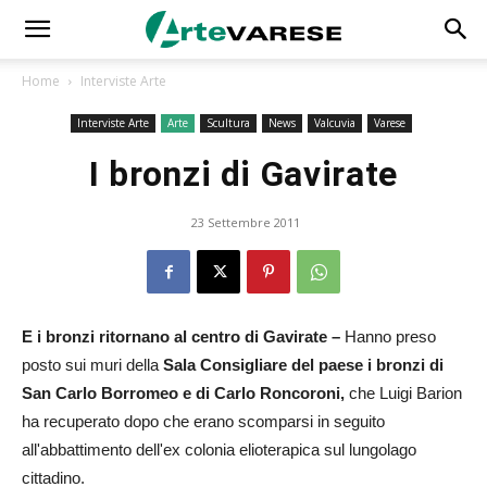
Home
Interviste Arte
Interviste Arte
Arte
Scultura
News
Valcuvia
Varese
I bronzi di Gavirate
23 Settembre 2011
E i bronzi ritornano al centro di Gavirate –
Hanno preso
posto sui muri della
Sala Consigliare del paese i bronzi di
San Carlo Borromeo e di Carlo Roncoroni,
che Luigi Barion
ha recuperato dopo che erano scomparsi in seguito
all'abbattimento dell'ex colonia elioterapica sul lungolago
cittadino.